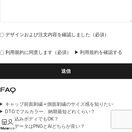
デザインおよび注文内容を確認しました（必須）
利用規約に同意します（必須）
▶ 利用規約を確認する
FAQ
キャップ前面刺繍 + 側面刺繍のサイズ感を知りたい
DTGでフルカラー、納期最短どれくらい？
持ち込みボディでもOK？
入稿データはPNGとAIどちらが良い？
Shop
My account