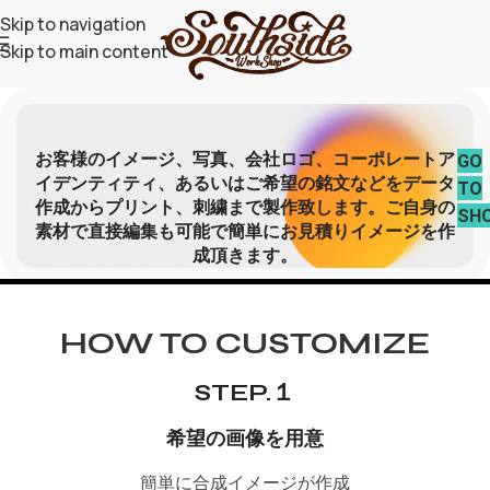
Skip to navigation
Skip to main content
お客様のイメージ、写真、会社ロゴ、コーポレートア
GO
イデンティティ、あるいはご希望の銘文などをデータ
TO
作成からプリント、刺繍まで製作致します。ご自身の
SH
素材で直接編集も可能で簡単にお見積りイメージを作
成頂きます。
HOW TO CUSTOMIZE
STEP.１
希望の画像を用意
簡単に合成イメージが作成